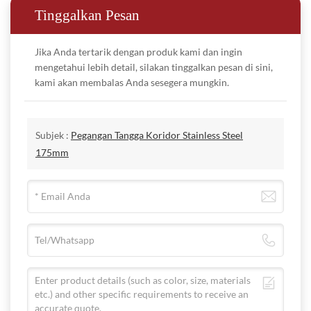
Penahan Pegangan Aluminium 2mm, Penutup Bumper Baja
Tinggalkan Pesan
lingkungan, dengan fokus pada produksi produk bahan bangunan
Tahan Karat, Baja Tahan Karat
Braket Baja Penjepit ABS.
yang ramah lingkungan dan bebas polusi. Produk kami memiliki
Jika Anda tertarik dengan produk kami dan ingin
formulasi ramah lingkungan yang tidak berbahaya bagi tubuh
mengetahui lebih detail, silakan tinggalkan pesan di sini,
manusia, dan kami berupaya meminimalkan dampak negatif
kami akan membalas Anda sesegera mungkin.
terhadap lingkungan di semua tahap produksi, penggunaan, dan
daur ulang. Kami memiliki teknologi proses yang canggih, yang
mematuhi prinsip perlindungan lingkungan mulai dari formulasi
Subjek :
Pegangan Tangga Koridor Stainless Steel
hingga aplikasi manufaktur, sehingga menghasilkan 0 emisi air
175mm
limbah dan 0 emisi gas buang.
A: Upaya apa yang dilakukan perusahaan Anda untuk
memperpanjang siklus hidup produk dan mempromosikan
penggunaan sumber daya yang berkelanjutan?
HR1751
B: Kami memiliki sertifikasi EPD, berkomitmen untuk
Penutup Vinyl*Penahan Aluminium+
memperpanjang umur produk yang mendukung penggunaan
Penutup Bumper Baja Tahan Karat
[Pinger 品格 ® Pembersihan dan Pemeliharaan]
sumber daya secara berkelanjutan. Produk kami tidak hanya dapat
Pegangan penutup vinil 38mm, pegangan penahan aluminium,
didaur ulang tetapi juga dapat didaur ulang, digunakan kembali,
penutup bemper baja tahan karat 102mm