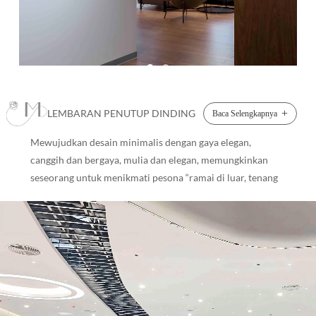
LEMBARAN PENUTUP DINDING
+
Baca Selengkapnya
Mewujudkan desain minimalis dengan gaya elegan,
canggih dan bergaya, mulia dan elegan, memungkinkan
seseorang untuk menikmati pesona “ramai di luar, tenang
di dalam, dan nyaman untuk ditinggali” . Lembaran
Penutup Dinding ●Panel dinding Pinger, sejenis produk
inti homogen, menggabungkan masterbatch resin yang
diperkaya dengan ion perak. ●Komposisi ini secara efektif
membasmi mikroorganisme patogen—termasuk jamur,
Bakteri Escherichia coli Bahasa Indonesia: Stafilokokus
aureus , dan jamur—yang bersentuhan dengan permukaan,