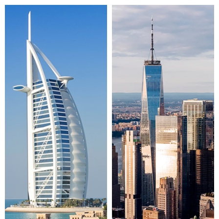
menambahkan air untuk menggosok Pengepakan Pinger
Bahasa Indonesia:
Papan Dinding Pelapis PET
, Dan
Panel Dinding Pelapis
yang menggabungkan estetika
dengan fungsionalitas.
●
Untuk ruang dalam, pilihan seperti
Panel Dinding
Veneer Kayu
Bahasa Indonesia:
Cermin Panel Dinding
Dalam Ruangan
Bahasa Indonesia:
Panel Dinding
Dekoratif
, Dan
Panel Karbon
menyediakan solusi desain
serbaguna dengan tetap menjaga standar ramah
lingkungan.
Mempererat kerjasama dengan desainer dan arsitek ternama dalam dan luar negeri
di seluruh dunia
Mengembangkan pasar internasional baru secara mendalam
Produk PinGer telah diekspor ke lebih dari 100 negara