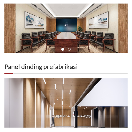
consistent throughout the material’s lifecycle. Engineered as a
Pinger di dinding. 7.Menggulung dengan roller untuk
sakit, di mana higienis dan tahan lama panel dinding rumah sakit
rigid vinyl wall sheet, it offers robust wall protection
mengeluarkan gas antara dinding dan panel. Pemasangan
sangatlah penting.
and superior impact - mitigation performance, making it
panel dinding Pinger ●Aksesoris Panel Dinding Pinger 1.
suitable for applications such as hotel interior wall panels, 3D
Potongan Trim Aluminium 2. Potongan Warna Solid 3.
leather wall panels, carbon gold wall panels, and modern
Pengisian Sealant yang Pas Aplikasi : ●Area dengan lalu
design - focused wall cladding. Additionally, its waterproof,
lintas tinggi dan berdampak tinggi. ruang pembersihan,
fireproof, soundproof, and sound - absorbing properties,
koridor. ruang kelas. kamar pasien/residen. ruang
combined with specialized integrated wall defense setups,
konferensi. bagian belakang rumah. kolom Manfaat.
render it ideal for demanding environments like hospitals,
Pilihan desain tanpa batas memungkinkan koordinasi
Panel dinding prefabrikasi
where sanitary and long - lasting medical wall paneling are
dalam skema desain interior apa pun. tahan lama. ●Pinger
critical. --------------占位-----------
menjaga interior terlindungi dan tampak bagus ●Warna
Pinger merupakan bagian integral, membantu mengurangi
perubahan warna yang disebabkan oleh goresan Segmen
Bangunan . Penerbangan & Transportasi . Pendidikan .
Layanan Kesehatan . Perhotelan . Kantor & Penggunaan
Campuran . Ritel . Hunian Lansia . Olahraga & Hiburan
panel vinil untuk penutup dinding
Sejarah Proyek Pinger ●Pinger kini memiliki lusinan
penemuan nasional dan paten praktis baru. Telah lulus