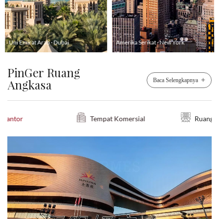
Uni Emirat Arab · Dubai
Amerika Serikat · New York
PinGer Ruang
+
Baca Selengkapnya
Angkasa
Tempat Komersial
Ruang Pendidikan