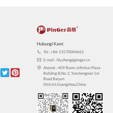
Hubungi Kami
Tel : +86-13570084662
E-mail : lily.zheng@pinger.cn
Alamat : 409 Room ,Infinitus Plaza
Buliding B,No. 2, Yunchengnan 1st
Road Baiyun
District,Guangzhou,China