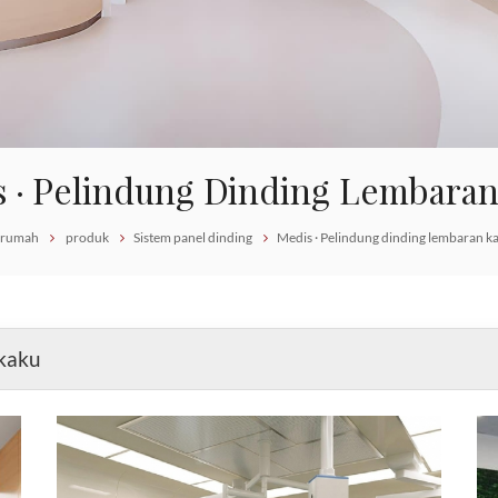
 · Pelindung Dinding Lembara
rumah
produk
Sistem panel dinding
Medis · Pelindung dinding lembaran k
 kaku