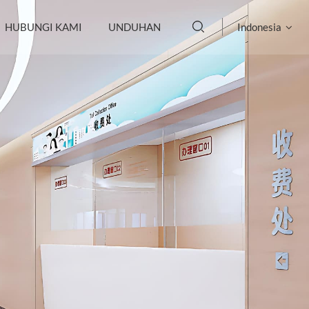
HUBUNGI KAMI
UNDUHAN
Indonesia
English
français
Deutsch
русский
italiano
español
português
العربية