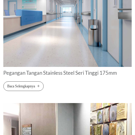
Pegangan Tangan Stainless Steel Seri Tinggi 175mm
+
Baca Selengkapnya