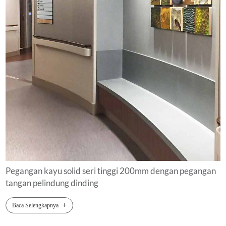
Pegangan kayu solid seri tinggi 200mm dengan pegangan
tangan pelindung dinding
+
Baca Selengkapnya