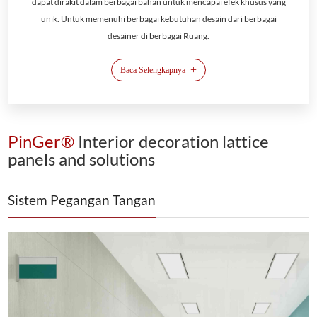
dapat dirakit dalam berbagai bahan untuk mencapai efek khusus yang
unik. Untuk memenuhi berbagai kebutuhan desain dari berbagai
desainer di berbagai Ruang.
+
Baca Selengkapnya
PinGer®
Interior decoration lattice
panels and solutions
Sistem Pegangan Tangan