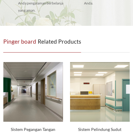
Anda pengalaman berbelanja
Anda.
yang aman.
Pinger board
Related Products
Sistem Pelindung Sudut
Sistem Pelindung Sudut Baja