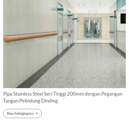
Pipa Stainless Steel Seri Tinggi 200mm dengan Pegangan
Tangan Pelindung Dinding
+
Baca Selengkapnya