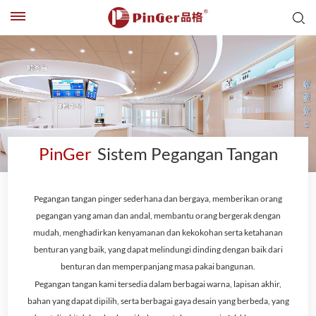
PinGer
Sistem Pegangan Tangan
Pegangan tangan pinger sederhana dan bergaya, memberikan orang
pegangan yang aman dan andal, membantu orang bergerak dengan
mudah, menghadirkan kenyamanan dan kekokohan serta ketahanan
benturan yang baik, yang dapat melindungi dinding dengan baik dari
benturan dan memperpanjang masa pakai bangunan.
Pegangan tangan kami tersedia dalam berbagai warna, lapisan akhir,
bahan yang dapat dipilih, serta berbagai gaya desain yang berbeda, yang