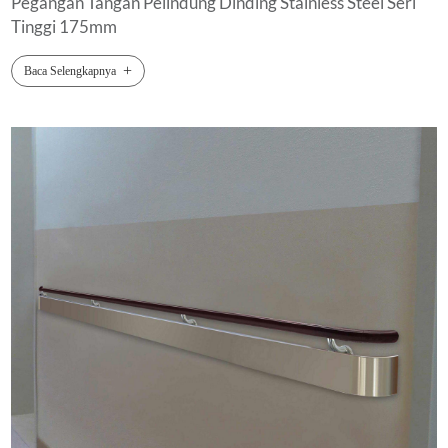
Pegangan Tangan Pelindung Dinding Stainless Steel Seri
Tinggi 175mm
+
Baca Selengkapnya