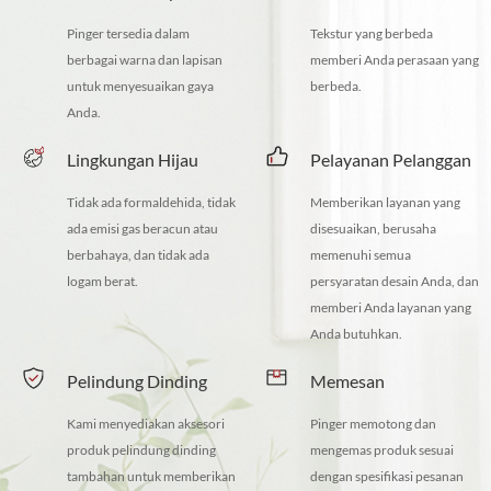
Pinger tersedia dalam
Tekstur yang berbeda
berbagai warna dan lapisan
memberi Anda perasaan yang
untuk menyesuaikan gaya
berbeda.
Anda.
Lingkungan Hijau
Pelayanan Pelanggan
Tidak ada formaldehida, tidak
Memberikan layanan yang
ada emisi gas beracun atau
disesuaikan, berusaha
berbahaya, dan tidak ada
memenuhi semua
logam berat.
persyaratan desain Anda, dan
memberi Anda layanan yang
Anda butuhkan.
Pelindung Dinding
Memesan
Kami menyediakan aksesori
Pinger memotong dan
produk pelindung dinding
mengemas produk sesuai
tambahan untuk memberikan
dengan spesifikasi pesanan