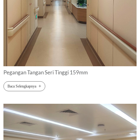
Pegangan Tangan Seri Tinggi 159mm
+
Baca Selengkapnya