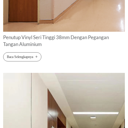
Penutup Vinyl Seri Tinggi 38mm Dengan Pegangan
Tangan Aluminium
+
Baca Selengkapnya