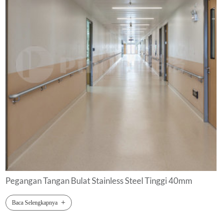
Pegangan Tangan Bulat Stainless Steel Tinggi 40mm
+
Baca Selengkapnya