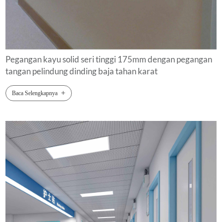
Pegangan kayu solid seri tinggi 175mm dengan pegangan
tangan pelindung dinding baja tahan karat
+
Baca Selengkapnya