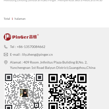
Pelindung Dinding Lembaran Kaku Pinger: Memperkuat Sedra Medical di Arab
Saudi Pinger dengan bangga memperkenalkan proyek kami di Sedra Medical di
Arab Saudi, tempat kami memasang Sistem Perlindungan ...
Total
1
Halaman
Tel : +86-13570084662
E-mail : lily.zheng@pinger.cn
Alamat : 409 Room ,Infinitus Plaza Buliding B,No. 2,
Yunchengnan 1st Road Baiyun District,Guangzhou,China