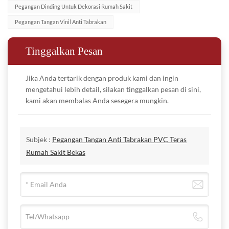
lingkungan, dengan fokus pada produksi produk bahan bangunan
aluminium
Pegangan Dinding Untuk Dekorasi Rumah Sakit
yang ramah lingkungan dan bebas polusi. Produk kami memiliki
Pegangan Tangan Vinil Anti Tabrakan
formulasi ramah lingkungan yang tidak berbahaya bagi tubuh
manusia, dan kami berupaya meminimalkan dampak negatif
Tinggalkan Pesan
terhadap lingkungan di semua tahap produksi, penggunaan, dan
daur ulang. Kami memiliki teknologi proses yang canggih, yang
Jika Anda tertarik dengan produk kami dan ingin
mengetahui lebih detail, silakan tinggalkan pesan di sini,
mematuhi prinsip perlindungan lingkungan mulai dari formulasi
kami akan membalas Anda sesegera mungkin.
hingga aplikasi manufaktur, sehingga menghasilkan 0 emisi air
HR89W
limbah dan 0 emisi gas buang.
HR89
A: Upaya apa yang dilakukan perusahaan Anda untuk
Pegangan Tangan
JAMINAN MUTU
Subjek :
Pegangan Tangan Anti Tabrakan PVC Teras
Pegangan Tangan
memperpanjang siklus hidup produk dan mempromosikan
Vinyl & Aluminium
Rumah Sakit Bekas
Vinyl & Aluminium
1. Karakteristik Kinerja Kebakaran
penggunaan sumber daya yang berkelanjutan?
dalam satu warna
dalam satu warna
Sediakan pegangan tangan yang sesuai dengan peringkat api
B: Kami memiliki sertifikasi EPD, berkomitmen untuk
kayu
Tinggi 89mm,
Kelas B EN13501 - 1. SEBAR API DAN ASAP: ASTM E84,
memperpanjang umur produk yang mendukung penggunaan
Tinggi 89mm,
Panjang 5m
sumber daya secara berkelanjutan. Produk kami tidak hanya dapat
Panjang 5m
KELAS A, Konsentrasi asap memenuhi syarat, tidak beracun, dan
Jarak 38mm
[Pinger 品格 ® Pembersihan dan Pemeliharaan]
didaur ulang tetapi juga dapat didaur ulang, digunakan kembali,
Jarak 38mm
tidak ada tetesan saat terbakar.
dengan dinding,