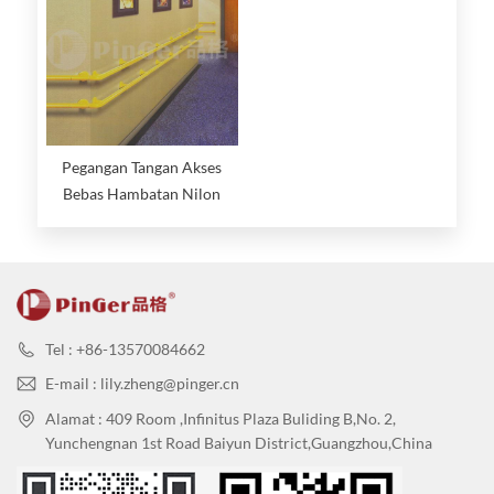
Pegangan Tangan Akses
Bebas Hambatan Nilon
Tel : +86-13570084662
E-mail : lily.zheng@pinger.cn
Alamat : 409 Room ,Infinitus Plaza Buliding B,No. 2,
Yunchengnan 1st Road Baiyun District,Guangzhou,China