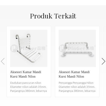
sangat tahan benturan, sehingga efektif melindungi dinding dari
kerusakan akibat benturan, baik dari furnitur, peralatan, atau orang yang
2. Bahan Anti Selip PEGANGAN TANGAN TANPA PENGHALANG
Produk Terkait
bergerak. Selain itu, pegangan tangan ini juga sangat tahan noda dan
Dengan desain butiran anti selip untuk pegangan yang kuat, pegangan
mudah dibersihkan. Ini memastikan pegangan tangan ini tetap terlihat
yang nyaman, hangat dan aman.
bagus dari waktu ke waktu. Dalam hal dekorasi, kami menawarkan
berbagai macam warna, jumlahnya mencapai puluhan. Ini memungkinkan
pegangan tangan ini cocok dengan berbagai gaya desain interior, baik di
rumah sakit bergaya modern, panti jompo yang nyaman, restoran
KARAKTERISTIK PRODUK
JAMINAN MUTU
bergaya, hotel mewah, sekolah yang semarak, atau taman kanak-kanak
1、Perlindungan Lingkungan Antibakteri
yang berwarna-warni. Batang Pegangan kami juga memiliki dua fungsi.
1. Karakteristik Kinerja Kebakaran
Antibakteri dan antijamur yang kuat, menekan pertumbuhan jamur
Pegangan tangan ini memberikan dukungan yang andal bagi orang-orang,
pada permukaan bahan Bahan nilon yang tidak mengandung timbal
Sediakan pegangan tangan yang sesuai dengan peringkat api
terutama di area seperti kamar mandi yang sangat mengutamakan
[Pinger 品格 ® Pembersihan dan Pemeliharaan]
Aksesori Kamar Mandi
Aksesori Kamar Mandi
dan logam lainnya serta membahayakan kesehatan manusia, ramah
keselamatan. Pada saat yang sama, dengan desainnya yang ramping dan
Kelas B EN13501 - 1. SEBAR API DAN ASAP: ASTM E84,
Kursi Mandi Nilon
Kursi Mandi Nilon
lingkungan dan dapat didaur ulang.
Persyaratan Pembersihan dan Pemeliharaan
pilihan warna yang tersedia, pegangan tangan ini dapat menyatu dengan
Pengaman
KELAS A, Konsentrasi asap memenuhi syarat, tidak beracun, dan
Dudukan pancuran nilon
Penyangga Penyangga Nilon
baik dengan dekorasi di sekitarnya dan menambahkan sentuhan
Diameter nilon adalah 35mm.
Diameter nilon adalah 35mm.
tidak ada tetesan saat terbakar.
Tingkat pengikut pengunjung
pembersihan dan pemeliharaan
P
Panjangnya 380mm, lebarnya
Panjangnya 380mm, lebarnya
fungsionalitas dan gaya pada ruangan.
530mm, tingginya 450mm...
590mm, dan kami dap...
2.
Resistensi Jamur dan Bakteri
A: Apakah ada sertifikasi atau fitur lain yang menonjolkan kualitas dan
Kamar pribadi
satu kali dalam satu tahun
Mem
keramahan lingkungan dari pegangan tangan anti-tabrakan dan Batang
Bahan resin kaya akan ion perak, menghambat pertumbuhan