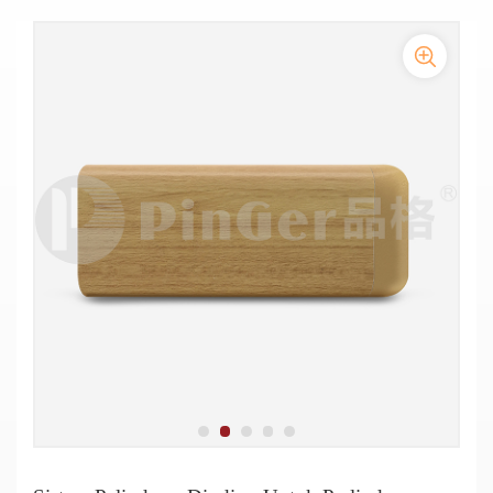
Pelindung rel bumper dinding 4" (102mm) memanjang 1" (25mm)
Dinding
Pelindung Dinding Anti Bakteri dari Plastik
dari dinding
Pelindung Dinding Vinyl Anti Jamur yang Kuat untuk gedung
perkantoran