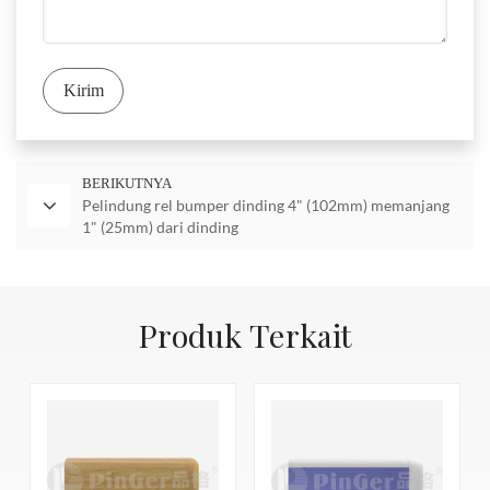
memperpanjang siklus hidup produk pelindung dinding dan
organisme patogen seperti Escherichia coli, staphylococcus
mempromosikan penggunaan sumber daya yang berkelanjutan?
aureus. Bukti antibakteri: JISZ2801:2010.
B: Produk pelindung dinding kami, seperti WALL GUARD
Kirim
WG30, memiliki fitur yang mendukung keberlanjutan sumber
3.
Anti Jamur
daya. Bahan vinil yang digunakan sangat tahan lama. Bahan ini
ASTM G21-15, Sangat baik, anti lembap dan anti jamur,
dapat menahan benturan dan keausan biasa, yang secara
menghambat aspergillius brasiliensis, tali penicillium, jamur
BERIKUTNYA
signifikan memperpanjang masa pakai produk. Selain itu, kami
Pelindung rel bumper dinding 4" (102mm) memanjang
bertunas batang pendek, cangkang berbulu bulbar dan
menawarkan palet warna yang beragam. Ini berarti bahwa
1" (25mm) dari dinding
trichoderma viride.
pelindung dinding dapat digunakan dalam berbagai pengaturan
4.
Pembakaran horizontal
untuk waktu yang lama tanpa kehilangan daya tarik estetikanya.
Sebagaimana diuji sesuai dengan prosedur yang ditetapkan dalam
Bahkan ketika pelindung dinding mencapai akhir masa pakainya,
Produk Terkait
kami secara aktif mengeksplorasi metode daur ulang. Kami
UL94HB, Metode Uji Standar untuk Laju Pembakaran dan/atau
[Pinger 品格 ® Pembersihan dan Pemeliharaan]
bertujuan untuk memastikan bahwa bahan-bahan tersebut dapat
Luas dan Waktu Pembakaran Plastik Penopang Diri dalam Posisi
Persyaratan Pembersihan dan Pemelih
didaur ulang atau digunakan kembali, sehingga mengurangi
Horizontal.
jumlah sampah yang berakhir di tempat pembuangan akhir.
5.
Kekuatan Dampak
Tingkat pengikut pengunjung
pembersihan dan pemeliharaa
A: Bagaimana produk pelindung dinding Anda memenuhi
Memberikan kekakuan
vinil
bahan profil yang memiliki Kekuatan