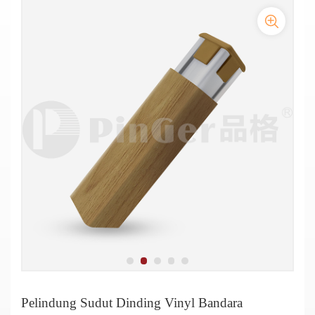
Pelindung sudut dinding vinil komersial 90° berkualitas tinggi
Pelindung Sudut Dinding Vinyl Bandara
Pelindung Sudut Sisipan Vinyl dan Aluminium 135 Derajat
Pelindung Sudut Vinyl Anti Bakteri Rumah Sakit
Pelindung Sudut dengan Alas Aluminium dan Penutup Vinyl
Pelindung Sudut Vinyl 90° Dengan Penahan Aluminium
Pelindung Sudut Vinyl Pemasangan Permukaan
Sudut Dinding 135° Sudut Vinyl Anti Benturan
Pelindung Sudut Dinding Vinyl Bandara