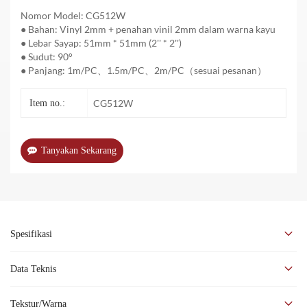
Nomor Model: CG512W
● Bahan: Vinyl 2mm + penahan vinil 2mm dalam warna kayu
● Lebar Sayap: 51mm * 51mm (2'' * 2'')
● Sudut: 90°
● Panjang: 1m/PC、1.5m/PC、2m/PC（sesuai pesanan）
CG512W
Item no.:
Tanyakan Sekarang
Spesifikasi
Data Teknis
DATA TEKNOLOGI
Tekstur/Warna