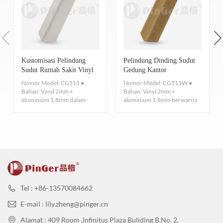
i
nnya.
lingkungan melalui perawatan khusus pada permukaannya.
sudut tetapi juga meningkatkan estetika ruangan.
Plastik.
Warna
Ada lusinan warna untuk dipilih.
Lapisan permukaannya memiliki garis-garis halus anti selip dan
A: Apakah ada sertifikasi atau fitur lain yang menyoroti kualitas
perawatan anti-kotoran, yang mudah dibersihkan.
6.
Ramah lingkungan
dan keramahan lingkungan dari produk pelindung sudut Anda?
[Pinger 品格 ® Pembersihan dan Pemeliharaan]
Tidak ada gas beracun, formaldehida memenuhi syarat. Anda
B: Meskipun saat ini kami mungkin belum memiliki sertifikasi
Kustomisasi Pelindung
Pelindung Dinding Sudut
dapat segera check in, dan tidak perlu menyerap formaldehida
Persyaratan Pembersihan dan Pem
EPD secara khusus, produk kami dirancang sesuai dengan prinsip
Sudut Rumah Sakit Vinyl
Gedung Kantor
TVOC: ISO 16000-3-6-9 DAN SGS: CA CDPH 01350 -VOC
Untuk Dinding
ramah lingkungan. Kami terus meneliti dan mengembangkan
Nomor Model: CG511 ●
Nomor Model: CG511W ●
Tingkat pengikut pengunjung
pembersihan dan pemeli
Bahan: Vinyl 2mm +
Bahan: Vinyl 2mm +
Nomor telepon 7.
Tidak menodai
untuk memenuhi standar lingkungan yang lebih tinggi. Misalnya,
aluminium 1,8mm dalam
aluminium 1,8mm berwarna
Kamar pribadi
satu kali dalam satu t
warna solid ● Lebar Sayap:
kayu ● Lebar Sayap: 51mm *
pilihan material kami memastikan tidak ada zat berbahaya yang
Kuat, kedap air, mudah membersihkan permukaan, Anti polusi,
51mm * 51mm...
51mm (2...
dilepaskan selama penggunaan. Dan kami sedang dalam proses
Tempat umum atau koridor
dua atau tiga kali dalam sa
tidak mudah diwarnai, Uji pewarnaan: EN423:2001.
menjajaki sertifikasi yang lebih komprehensif untuk lebih
8. Bersertifikat ISO
Saluran utama atau pintu masuk utama
suatu waktu satu bulan s
membuktikan komitmen kami terhadap kualitas dan perlindungan
Menyediakan material bersertifikasi ISO9001/14001/45001. Profil
lingkungan. Kami bertujuan untuk terus meningkatkan produk
harus memenuhi persyaratan Standar Sertifikasi
Komentar:
kami guna berkontribusi pada lingkungan binaan yang lebih
Tel : +86-13570084662
ISO9001/14001/45001 untuk Produk Beremisi Rendah dan
berkelanjutan.
1、Pembersihan dan perawatan harian, dapat digunakan untuk
E-mail : lily.zheng@pinger.cn
Standar Emisi Produk ISO9001/14001/45001.
membersihkan lapisan debu dengan kain bersih
Alamat : 409 Room ,Infinitus Plaza Buliding B,No. 2,
Nomor 9.
Kimia dan KOROSI
Perlawanan