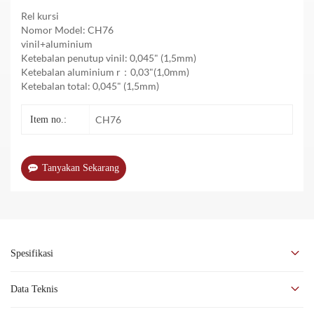
Rel kursi
Nomor Model: CH76
vinil+aluminium
Ketebalan penutup vinil: 0,045" (1,5mm)
Ketebalan aluminium r：0,03"(1,0mm)
Ketebalan total: 0,045" (1,5mm)
CH76
Item no.:
Tanyakan Sekarang
Spesifikasi
Deskripsi
Data Teknis
Rel Kursi Pinger berfungsi untuk pelindung dan dekorasi dinding.