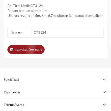
Rel Tirai MedisCT3124
Bahan: paduan aluminium
Ukuran reguler: 4,5m, 6m, 6,7m, ukuran lain dapat disesuaikan
CT3124
Item no.:
Tanyakan Sekarang
Spesifikasi
Rel Tirai MedisCT3124
Data Teknis
Bahan: paduan aluminium
Ukuran reguler: 4,5m, 6m, 6,7m, ukuran lain dapat disesuaikan
Tekstur/Warna
Warna permukaannya adalah perak teroksidasi. Selain digunakan