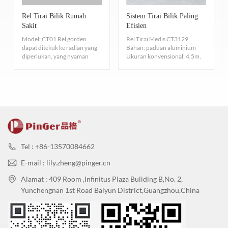
Rel Tirai Bilik Rumah
Sistem Tirai Bilik Paling
Sakit
Efisien
Model: CT01 Rel gorden
Rel Tirai Medis CT3129
dapat ditekuk ke radian yang
Bahan: paduan aluminium
diperlukan, yang nyaman
Ukuran konvensional: 4,5m,
untuk pemasangan dan pen...
6,7m
Tel : +86-13570084662
E-mail : lily.zheng@pinger.cn
Alamat : 409 Room ,Infinitus Plaza Buliding B,No. 2,
Yunchengnan 1st Road Baiyun District,Guangzhou,China