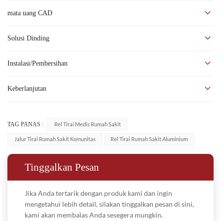
untuk tirai partisi rumah sakit, pusat perbelanjaan, pusat
mata uang CAD
kecantikan, pusat pemandian, dan partisi sementara lainnya dengan
ruang yang berharga.
Solusi Dinding
Panjang boom dapat disesuaikan dengan tinggi ruangan. Boom ini
juga cocok untuk menggantung panel kain tebal di ruang pameran
Instalasi/Pembersihan
kain dan untuk menggantung rel pintu gantung. Bila digunakan
sebagai rel gantung, satu manik dapat menahan beban 10 kg. Pada
Keberlanjutan
saat yang sama, boom ini juga digunakan untuk partisi tetes dan
slide tetes di tempat tidur rumah sakit.
TAG PANAS :
Rel Tirai Medis Rumah Sakit
Jalur Tirai Rumah Sakit Komunitas
Rel Tirai Rumah Sakit Aluminium
Tinggalkan Pesan
Jika Anda tertarik dengan produk kami dan ingin
mengetahui lebih detail, silakan tinggalkan pesan di sini,
kami akan membalas Anda sesegera mungkin.