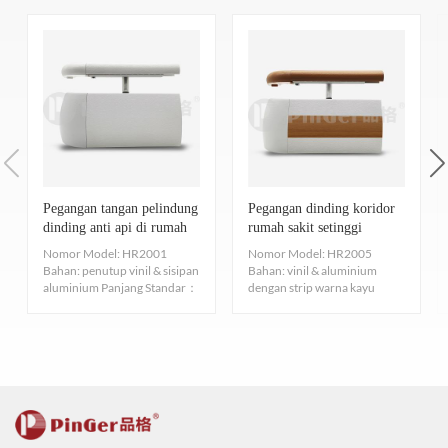
ruang kreatif yang luas bagi para desainer, yang dengan sempurna
TVOC: ISO 16000-3-6-9 DAN SGS: CA CDPH 01350 -VOC
Aksesoris
Baut sekrup
memenuhi kebutuhan dekorasi. Selain itu, pegangan tangan kami
Nomor telepon 7.
Tidak menodai
Ruang lingkup
Rumah sakit, panti jompo, restoran, hotel
mudah dipasang—konstruksinya tidak menghasilkan debu, tidak
aplikasi
lainnya.
Kuat, kedap air, mudah membersihkan permukaan, Anti polusi,
mengandung logam berat, dan tidak melepaskan gas beracun atau
Warna
Ada lusinan warna untuk dipilih.
tidak mudah diwarnai, Uji pewarnaan: EN423:2001.
berbahaya seperti formaldehida atau toluena. Oleh karena itu,
Gambar Struktur
pegangan tangan dapat dipasang satu hari dan digunakan pada
8. Bersertifikat ISO
HR2002
●Rel pegangan 38mm + rel bemper 127mm + sisipan aluminium
hari berikutnya, yang secara efektif menjamin kesehatan orang-
Menyediakan material bersertifikasi ISO9001/14001/45001. Profil
dengan sekrup.
Pegangan Tangan Vinyl & Aluminium dengan strip warna
orang.
Pegangan tangan pelindung
Pegangan dinding koridor
●Sistem perlindungan dinding dan pegangan tangan
harus memenuhi persyaratan Standar Sertifikasi
kayu setinggi 60mm
dinding anti api di rumah
rumah sakit setinggi
A: Anda menyebutkan bahwa Anda telah memperoleh sertifikasi
●Menggabungkan dua fungsi, pelindung dinding dan pegangan
[Pinger 品格 ® Pembersihan dan Pemeliharaan]
ISO9001/14001/45001 untuk Produk Beremisi Rendah dan
sakit
200mm
Tinggi 200mm, Panjang 5m
Nomor Model: HR2001
Nomor Model: HR2005
EPD. Apakah ini sertifikasi? Apa artinya bagi Anda?
tangan koridor, yang dapat digunakan secara terpisah atau
Bahan: penutup vinil & sisipan
Bahan: vinil & aluminium
Standar Emisi Produk ISO9001/14001/45001.
Persyaratan Pembersihan dan Pem
Diameter pegangan: 38mm
B: Sertifikasi EPD merupakan penilaian terhadap keseluruhan
bersamaan untuk memberikan tampilan yang seragam di seluruh
aluminium Panjang Standar：
dengan strip warna kayu
5m Lebar Standar： ukura...
setinggi 38mm, strip warna
Nomor 9.
Kimia dan KOROSI
Perlawanan
bangunan.
siklus hidup suatu produk, yang membuktikan bahwa produk
Diameter penutup vinil: 127mm
kayu...
Tingkat pengikut pengunjung
pembersihan dan pemeli
Diuji menurut ASTM D 543-14/ASTM D2240-15/ASTM D638-
tersebut memenuhi persyaratan kinerja lingkungan tertentu dan
Jarak 38mm dengan dinding
Kamar pribadi
satu kali dalam satu t
mematuhi prinsip-prinsip pembangunan berkelanjutan. Kami telah
14, Sangat baik, koefisien ekspansi termal dan kontraksi dingin
memperoleh sertifikasi ini, yang tidak hanya menegaskan bahwa
yang kecil, dan hampir tidak ada perubahan dalam ukuran suhu.
Tempat umum atau koridor
dua atau tiga kali dalam sa
produk kami ramah lingkungan, bebas polusi, dan dapat didaur
Antibakteri dan bakteriostatik, efektif menahan sebagian besar