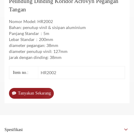
Pelindung Dinding Koridor Acrovyn Pegangan
Tangan
Nomor Model: HR2002
Bahan: penutup vinil & sisipan aluminium
Panjang Standar：5m
Lebar Standar：200mm
diameter pegangan: 38mm
diameter penutup vinil: 127mm
jarak dengan dinding: 38mm
HR2002
Item no.:
Tanyakan Sekarang
Spesifikasi