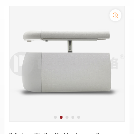
Pegangan dinding koridor rumah sakit setinggi 200mm
Penutup vinil tahan benturan tinggi Pegangan tangan
pelindung dinding koridor Acrovyn Pegangan Tangan
antibenturan
Pelindung Dinding Vinyl Anti Tabrakan Pegangan Tangan
Pegangan Tangan Anti Tabrakan Lorong Rumah Sakit
Pegangan Tangan Antibakteri PVC Medis untuk Tabrakan