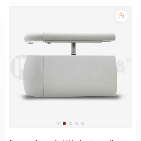
Pegangan dinding koridor rumah sakit setinggi 200mm
Penutup vinil tahan benturan tinggi Pegangan tangan
pelindung dinding koridor Acrovyn Pegangan Tangan
antibenturan
Pelindung Dinding Vinyl Anti Tabrakan Pegangan Tangan
Pegangan Tangan Anti Tabrakan Lorong Rumah Sakit
Pegangan Tangan Antibakteri PVC Medis untuk Tabrakan