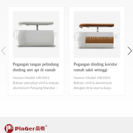
aplikasi
lainnya.
memenuhi kebutuhan dekorasi. Selain itu, pegangan tangan kami
Nomor telepon 7.
Tidak menodai
Warna
Ada lusinan warna untuk dipilih.
mudah dipasang—konstruksinya tidak menghasilkan debu, tidak
Kuat, kedap air, mudah membersihkan permukaan, Anti polusi,
Gambar Struktur
mengandung logam berat, dan tidak melepaskan gas beracun atau
●Rel pegangan 38mm + rel bemper 127mm + sisipan aluminium
tidak mudah diwarnai, Uji pewarnaan: EN423:2001.
berbahaya seperti formaldehida atau toluena. Oleh karena itu,
dengan sekrup.
pegangan tangan dapat dipasang satu hari dan digunakan pada
8. Bersertifikat ISO
HR2002
●Sistem perlindungan dinding dan pegangan tangan
hari berikutnya, yang secara efektif menjamin kesehatan orang-
Menyediakan material bersertifikasi ISO9001/14001/45001. Profil
●Menggabungkan dua fungsi, pelindung dinding dan pegangan
Pegangan Tangan Vinyl & Aluminium dengan strip warna
orang.
tangan koridor, yang dapat digunakan secara terpisah atau
harus memenuhi persyaratan Standar Sertifikasi
kayu setinggi 60mm
A: Anda menyebutkan bahwa Anda telah memperoleh sertifikasi
bersamaan untuk memberikan tampilan yang seragam di seluruh
[Pinger 品格 ® Pembersihan dan Pemeliharaan]
Pegangan tangan pelindung
Pegangan dinding koridor
ISO9001/14001/45001 untuk Produk Beremisi Rendah dan
Tinggi 200mm, Panjang 5m
dinding anti api di rumah
rumah sakit setinggi
EPD. Apakah ini sertifikasi? Apa artinya bagi Anda?
bangunan.
sakit
200mm
Standar Emisi Produk ISO9001/14001/45001.
Persyaratan Pembersihan dan Pem
Diameter pegangan: 38mm
Nomor Model: HR2001
Nomor Model: HR2005
B: Sertifikasi EPD merupakan penilaian terhadap keseluruhan
Bahan: penutup vinil & sisipan
Bahan: vinil & aluminium
Nomor 9.
Kimia dan KOROSI
Perlawanan
siklus hidup suatu produk, yang membuktikan bahwa produk
Diameter penutup vinil: 127mm
aluminium Panjang Standar：
dengan strip warna kayu
Tingkat pengikut pengunjung
pembersihan dan pemeli
5m Lebar Standar： ukura...
setinggi 38mm, strip warna
Diuji menurut ASTM D 543-14/ASTM D2240-15/ASTM D638-
tersebut memenuhi persyaratan kinerja lingkungan tertentu dan
Jarak 38mm dengan dinding
kayu...
Kamar pribadi
satu kali dalam satu t
mematuhi prinsip-prinsip pembangunan berkelanjutan. Kami telah
14, Sangat baik, koefisien ekspansi termal dan kontraksi dingin
memperoleh sertifikasi ini, yang tidak hanya menegaskan bahwa
yang kecil, dan hampir tidak ada perubahan dalam ukuran suhu.
Tempat umum atau koridor
dua atau tiga kali dalam sa
produk kami ramah lingkungan, bebas polusi, dan dapat didaur
Antibakteri dan bakteriostatik, efektif menahan sebagian besar
ulang, tetapi juga mengakui dan membuktikan komitmen dan
Saluran utama atau pintu masuk utama
suatu waktu satu bulan s
asam, alkali, garam, alkohol, Korosi yodium, minyak sayur,