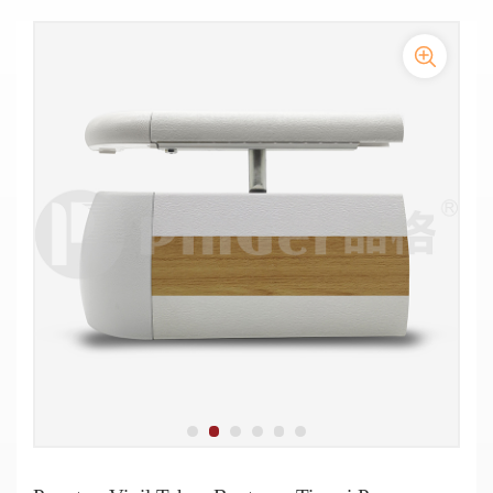
Pegangan dinding koridor rumah sakit setinggi 200mm
Penutup vinil tahan benturan tinggi Pegangan tangan
pelindung dinding koridor Acrovyn Pegangan Tangan
antibenturan
Pelindung Dinding Vinyl Anti Tabrakan Pegangan Tangan
Pegangan Tangan Anti Tabrakan Lorong Rumah Sakit
Pegangan Tangan Antibakteri PVC Medis untuk Tabrakan