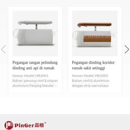
dapat segera check in, dan tidak perlu menyerap formaldehida
Pegangan Tangan HR2004
ruang kreatif yang luas bagi para desainer, yang dengan sempurna
Produk
TVOC: ISO 16000-3-6-9 DAN SGS: CA CDPH 01350 -VOC
memenuhi kebutuhan dekorasi. Selain itu, pegangan tangan kami
Bahan
Penutup vinil
Nomor telepon 7.
Tidak menodai
mudah dipasang—konstruksinya tidak menghasilkan debu, tidak
Penutup vinil setebal 2 mm, aluminium setebal 1,8
Ukuran
Kuat, kedap air, mudah membersihkan permukaan, Anti polusi,
mengandung logam berat, dan tidak melepaskan gas beracun atau
mm, bahan ABS untuk siku dan braket.
tidak mudah diwarnai, Uji pewarnaan: EN423:2001.
berbahaya seperti formaldehida atau toluena. Oleh karena itu,
Aksesoris
Baut sekrup
pegangan tangan dapat dipasang satu hari dan digunakan pada
Ruang
8. Bersertifikat ISO
Rumah sakit, panti jompo, restoran, hotel, sekolah,
HR2002
lingkup
hari berikutnya, yang secara efektif menjamin kesehatan orang-
Menyediakan material bersertifikasi ISO9001/14001/45001. Profil
taman kanak-kanak dan tempat umum lainnya.
Pegangan Tangan Vinyl & Aluminium dengan strip warna
aplikasi
Pegangan tangan pelindung
Pegangan dinding koridor
orang.
harus memenuhi persyaratan Standar Sertifikasi
kayu setinggi 60mm
dinding anti api di rumah
rumah sakit setinggi
Warna
Ada lusinan warna untuk dipilih.
A: Anda menyebutkan bahwa Anda telah memperoleh sertifikasi
sakit
200mm
[Pinger 品格 ® Pembersihan dan Pemeliharaan]
ISO9001/14001/45001 untuk Produk Beremisi Rendah dan
Nomor Model: HR2001
Nomor Model: HR2005
Tinggi 200mm, Panjang 5m
Gambar Struktur
EPD. Apakah ini sertifikasi? Apa artinya bagi Anda?
Bahan: penutup vinil & sisipan
Bahan: vinil & aluminium
Standar Emisi Produk ISO9001/14001/45001.
aluminium Panjang Standar：
dengan strip warna kayu
●Rel pegangan 38mm + rel bemper 127mm + sisipan aluminium +
Persyaratan Pembersihan dan Pem
Diameter pegangan: 38mm
B: Sertifikasi EPD merupakan penilaian terhadap keseluruhan
5m Lebar Standar： ukura...
setinggi 38mm, strip warna
braket baja tahan karat dengan sekrup.
Nomor 9.
Kimia dan KOROSI
Perlawanan
kayu...
siklus hidup suatu produk, yang membuktikan bahwa produk
Diameter penutup vinil: 127mm
Tingkat pengikut pengunjung
pembersihan dan pemeli
●Menggabungkan dua fungsi, pelindung dinding dan pegangan
Diuji menurut ASTM D 543-14/ASTM D2240-15/ASTM D638-
tersebut memenuhi persyaratan kinerja lingkungan tertentu dan
Jarak 38mm dengan dinding
tangan koridor, yang dapat digunakan secara terpisah atau
Kamar pribadi
satu kali dalam satu t
mematuhi prinsip-prinsip pembangunan berkelanjutan. Kami telah
14, Sangat baik, koefisien ekspansi termal dan kontraksi dingin
bersamaan untuk memberikan tampilan yang seragam di seluruh
memperoleh sertifikasi ini, yang tidak hanya menegaskan bahwa
yang kecil, dan hampir tidak ada perubahan dalam ukuran suhu.
bangunan.
Tempat umum atau koridor
dua atau tiga kali dalam sa
produk kami ramah lingkungan, bebas polusi, dan dapat didaur