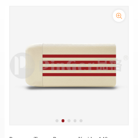
Penutup vinil pengaman pegangan tangan komersial dengan strip
Pegangan tangan pelindung anti gores dengan strip warna 4 garis
warna setinggi 60mm
Hospital Promotional Wall Mounted Vinyl Handrails
Pegangan Tangan Anti Tabrakan PVC Di Koridor Sanatorium
Pegangan Tangan Vinyl Berkualitas Tinggi Rumah Sakit
Pegangan Tangan Penopang Koridor 140mm Untuk Panti Jompo
Pegangan tangan anti bakteri medis berbahan vinil berukuran
Pegangan Tangga Lorong Plastik Pvc Berkualitas Tinggi
140mm