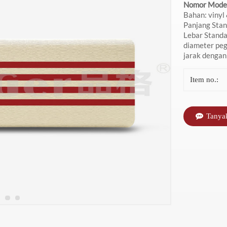
Nomor Mode
4 garis
Vinyl Handrails
Sanatorium
Tinggi Rumah
P
Bahan: vinyl
Panjang St
Lebar Stan
Sakit
diameter pe
jarak dengan
Item no.:
Tanya