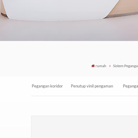
rumah
Sistem Peganga
Pegangan koridor
Penutup vinil pengaman
Peganga
arsitektur warna
pegangan tangan
pelind
tunggal setinggi
komersial dengan strip
gores de