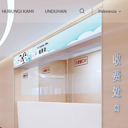
HUBUNGI KAMI
UNDUHAN
Indonesia
English
français
Deutsch
русский
italiano
español
português
العربية