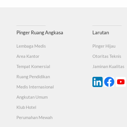
imbal, kadmium dan logam berat beracun dan berbahaya lainnya, Uj
11.
Tahan lama dan mudah dipasang
ukaan, kotoran, debu, Tidak mudah menempel, tidak mudah kotor, per
Pinger Ruang Angkasa
Larutan
berisik.
Lembaga Medis
Pinger Hijau
Area Kantor
Otoritas Teknis
Tempat Komersial
Jaminan Kualitas
Ruang Pendidikan
Medis Internasional
Angkutan Umum
Klub Hotel
Perumahan Mewah
Gambar Struktur
 bagian yang dipatenkan memberikan aksen dan variasi warna kontra