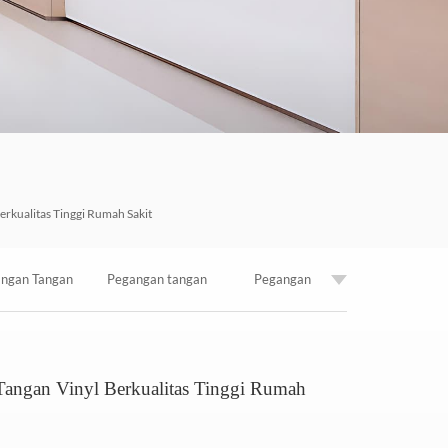
한국의
Tiếng việt
Indonesia
中文
rkualitas Tinggi Rumah Sakit
ngan Tangan
Pegangan tangan
Pegangan
pang Koridor
anti bakteri medis
Tangga Lorong
angan Vinyl Berkualitas Tinggi Rumah
0mm Untuk
berbahan vinil
Plastik Pvc