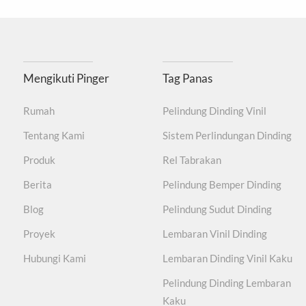
Tidak mengandung t
Tahan lama, Tahan aus, tidak mudah menggores perm
Mengikuti Pinger
Tag Panas
Rumah
Pelindung Dinding Vinil
Tentang Kami
Sistem Perlindungan Dinding
Produk
Rel Tabrakan
Berita
Pelindung Bemper Dinding
Blog
Pelindung Sudut Dinding
Proyek
Lembaran Vinil Dinding
Hubungi Kami
Lembaran Dinding Vinil Kaku
Pelindung Dinding Lembaran
Kaku
●Rakitan vinil satu