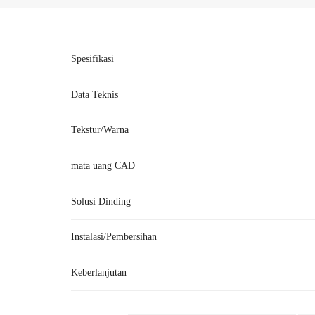
Spesifikasi
Data Teknis
Tekstur/Warna
Merek
mata uang CAD
Nomor Produk
Solusi Dinding
Bahan
●Rakitan vinil satu ba
Instalasi/Pembersihan
Ukuran
●kon
Keberlanjutan
(Mo
Aksesoris
A: Akhir-akhir ini, kami mendengar bahwa Anda tela
Ruang lingkup aplikasi