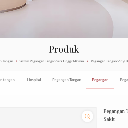
Produk
n Tangan
Sistem Pegangan Tangan Seri Tinggi 140mm
Pegangan Tangan Vinyl Be
n tangan
Hospital
Pegangan Tangan
Pegangan
Pega
ung anti
Promotional
Anti Tabrakan
Tangan Vinyl
Peno
Pegangan T
ngan strip
Wall Mounted
PVC Di Koridor
Berkualitas
14
Sakit