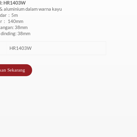
l: HR1403W
anti Jompo
berukuran 140mm
Berkualitas
 & aluminium dalam warna kayu
andar：5m
dar：
140mm
Tinggi
gangan: 38mm
 dinding: 38mm
HR1403W
kan Sekarang