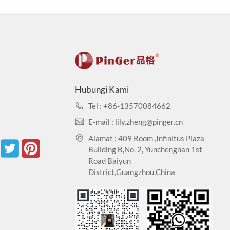
i Logam Berat: CA65
awatan mudah. Konstruksi nyaman, konstruksi, tidak
Hubungi Kami
Tel : +86-13570084662
E-mail : lily.zheng@pinger.cn
Alamat : 409 Room ,Infinitus Plaza
Buliding B,No. 2, Yunchengnan 1st
Road Baiyun
District,Guangzhou,China
s yang tak terbatas.