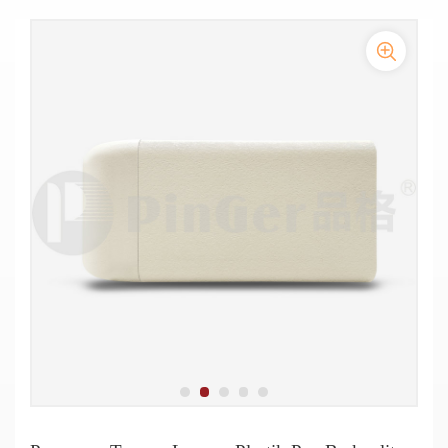
Penutup vinil pengaman pegangan tangan komersial dengan strip
Pegangan tangan pelindung anti gores dengan strip warna 4 garis
warna setinggi 60mm
Hospital Promotional Wall Mounted Vinyl Handrails
Pegangan Tangan Anti Tabrakan PVC Di Koridor Sanatorium
Pegangan Tangan Vinyl Berkualitas Tinggi Rumah Sakit
Pegangan Tangan Penopang Koridor 140mm Untuk Panti Jompo
Pegangan tangan anti bakteri medis berbahan vinil berukuran
Pegangan Tangga Lorong Plastik Pvc Berkualitas Tinggi
140mm