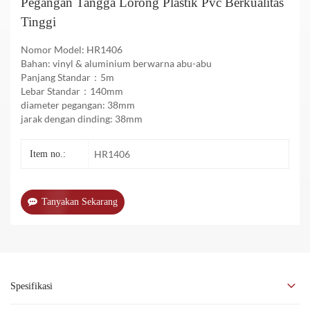
Pegangan Tangga Lorong Plastik Pvc Berkualitas
Tinggi
Nomor Model: HR1406
Bahan: vinyl & aluminium berwarna abu-abu
Panjang Standar：5m
Lebar Standar：140mm
diameter pegangan: 38mm
jarak dengan dinding: 38mm
HR1406
Item no.:
Tanyakan Sekarang
Spesifikasi