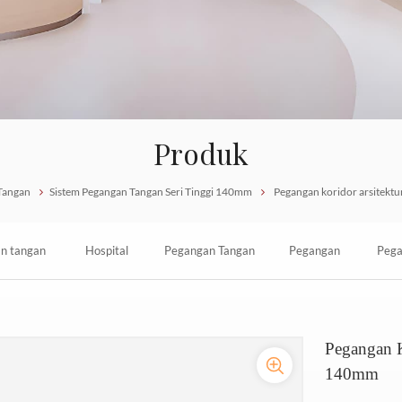
Produk
Tangan
Sistem Pegangan Tangan Seri Tinggi 140mm
Pegangan koridor arsitektu
n tangan
Hospital
Pegangan Tangan
Pegangan
Pega
ung anti
Promotional
Anti Tabrakan
Tangan Vinyl
Peno
Pegangan K
ngan strip
Wall Mounted
PVC Di Koridor
Berkualitas
14
140mm