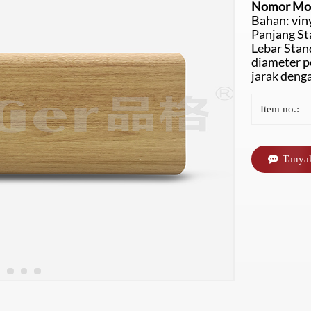
Nomor Mo
4 garis
Vinyl Handrails
Sanatorium
Tinggi Rumah
P
Bahan: vin
Panjang S
Lebar Sta
Sakit
diameter 
jarak deng
Item no.:
Tanya