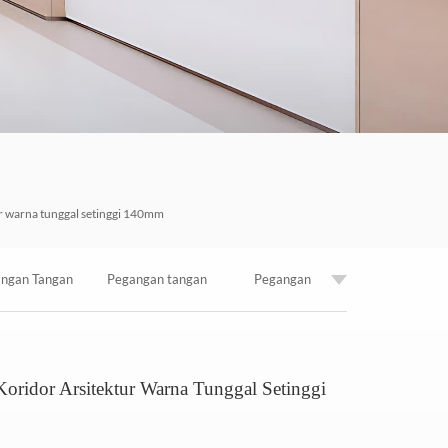
한국의
Tiếng việt
Indonesia
中文
r warna tunggal setinggi 140mm
ngan Tangan
Pegangan tangan
Pegangan
pang Koridor
anti bakteri medis
Tangga Lorong
oridor Arsitektur Warna Tunggal Setinggi
0mm Untuk
berbahan vinil
Plastik Pvc