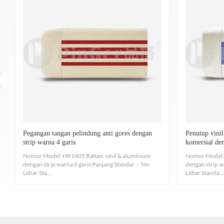
2、Jika ada beberap
Memberikan kekakuan
vinil
bahan profil yang mem
3. Jika noda tidak segera
4. Gunakan kain lap untuk menambahkan air h
Tidak ada gas beracun, formaldehida memenuhi syar
Kuat, kedap air, muda
Pegangan tangan pelindung anti gores dengan
Penutup vini
Menyediakan material bersertifikasi ISO9001/1400
strip warna 4 garis
komersial de
Nomor Model: HR1405 Bahan: vinil & aluminium
Nomor Model: 
dengan strip warna 4 garis Panjang Standar：5m
dengan strip
●Gunakan kain lap untuk menambahkan air
Lebar Sta...
Lebar Standa...
Diuji menurut ASTM D 543-14/ASTM D2240-15/ASTM D6
Nomor Model: HR1407
ukuran suhu. Antibakteri dan bakteriostat
Plastik PVC
dengan strip warna 60mm