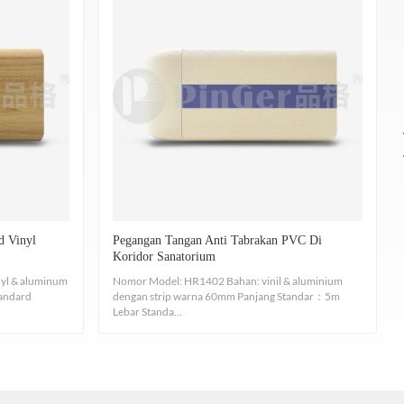
tuk membersihkannya
g ditentukan dalam ASTM D256-10EL, GB8624 -2012,
rsih netral untuk menyeka.
n lap kering yang bersih untuk menyeka tanda
ehida TVOC: ISO 16000-3-6-9 DAN SGS: CA CDPH 01350
pewarnaan: EN423:2001.
d Vinyl
Pegangan Tangan Anti Tabrakan PVC Di
9001/14001/45001 untuk Produk Beremisi Rendah dan
Koridor Sanatorium
l & aluminum
Nomor Model: HR1402 Bahan: vinil & aluminium
andard
dengan strip warna 60mm Panjang Standar：5m
unakan kain lap kering yang bersih untuk
Lebar Standa...
n yang kecil, dan hampir tidak ada perubahan dalam
Nomor Model: HR1403W
 yodium, minyak sayur, minuman keras, dll.
Penutup Vnyl + aluminium dalam satu warna