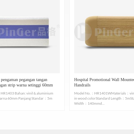
a noda: jejak kaki, bekas teh, dll, gunakan kain bersih un
iliki Kekuatan Dampak 1 kg yang diuji sesuai dengan prosedur yan
Ketahanan Dampak Plastik.
 diobati, biarkan terlalu lama, gunakan kain bersih dan pembe
6.
Ramah lingkungan
angat atau pembersih untuk menyeka, perlu menggunakan kai
at. Anda dapat segera check in, dan tidak perlu menyerap formald
air.
-VOC
Pemilihan alat pembersih:
Nomor telepon 7.
Tidak menodai
(1)pakaian: pakaian bersih atau sabut gosok
h membersihkan permukaan, Anti polusi, tidak mudah diwarnai, Uji 
8. Bersertifikat ISO
(2)pembersih: pembersih alami
l pengaman pegangan tangan
Hospital Promotional Wall Mounte
1/45001. Profil harus memenuhi persyaratan Standar Sertifikasi ISO
ngan strip warna setinggi 60mm
Handrails
Pengingat khusus:
HR1403 Bahan: vinil & aluminium
Model No.：HR1401WMaterials：viny
Standar Emisi Produk ISO9001/14001/45001.
 warna 60mm Panjang Standar：5m
in wood colorStandard Length：5mSt
 hangat atau pembersih untuk membersihkannya. Perlu mengg
Width：140mmd...
Nomor 9.
Kimia dan KOROSI
Perlawanan
membersihkan noda air.
38-14, Sangat baik, koefisien ekspansi termal dan kontraksi dingi
Nomor Model: HR1401W
ik, efektif menahan sebagian besar asam, alkali, garam, alkohol, Korosi
Penutup Vnyl + aluminium dengan
dengan warna
10.
Tidak ada logam berat
kayu tunggal