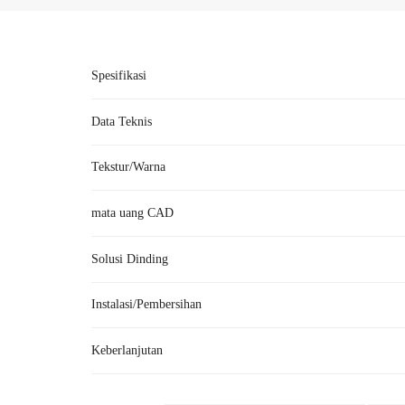
Spesifikasi
Data Teknis
Tekstur/Warna
Merek
mata uang CAD
Nomor Produk
Solusi Dinding
Bahan
●Rakitan vinil satu ba
Instalasi/Pembersihan
Ukuran
●kon
Keberlanjutan
(Mo
Aksesoris
A: Akhir-akhir ini, kami mendengar bahwa Anda tela
Ruang lingkup aplikasi