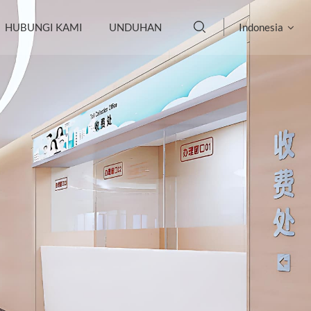
HUBUNGI KAMI
UNDUHAN
Indonesia
English
français
Deutsch
русский
italiano
español
português
العربية