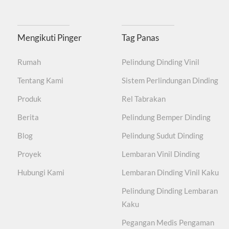
Tidak mengandung t
Mengikuti Pinger
Tag Panas
Tahan lama, Tahan aus, tidak mudah menggores perm
Rumah
Pelindung Dinding Vinil
Tentang Kami
Sistem Perlindungan Dinding
Produk
Rel Tabrakan
Berita
Pelindung Bemper Dinding
Blog
Pelindung Sudut Dinding
Proyek
Lembaran Vinil Dinding
Hubungi Kami
Lembaran Dinding Vinil Kaku
Pelindung Dinding Lembaran
Kaku
Pegangan Medis Pengaman