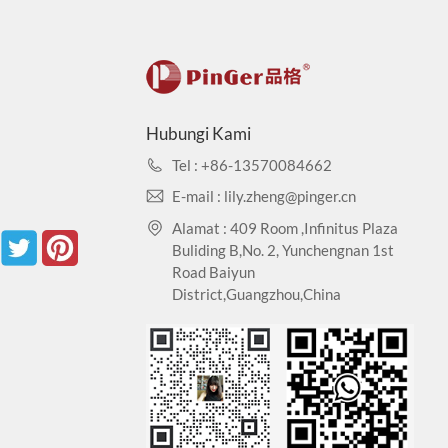
i Logam Berat: CA65
awatan mudah. Konstruksi nyaman, konstruksi, tidak
Hubungi Kami
Tel : +86-13570084662
E-mail : lily.zheng@pinger.cn
Alamat : 409 Room ,Infinitus Plaza
Buliding B,No. 2, Yunchengnan 1st
Road Baiyun
District,Guangzhou,China