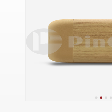
140mm
warna setinggi 60mm
warna 