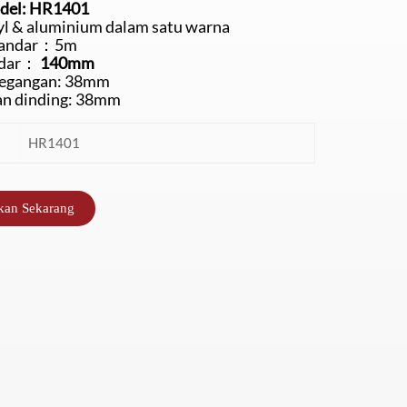
del: HR1401
anti Jompo
berukuran 140mm
Berkualitas
yl & aluminium dalam satu warna
tandar：5m
ndar：
140mm
Tinggi
pegangan: 38mm
an dinding: 38mm
HR1401
kan Sekarang