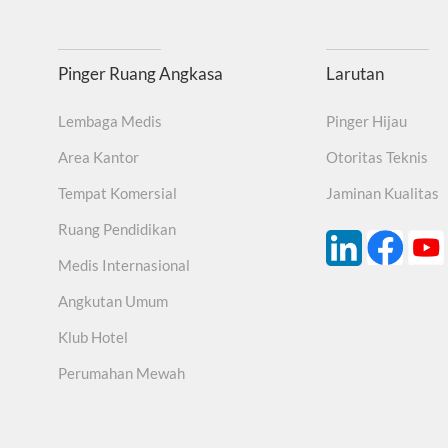
imbal, kadmium dan logam berat beracun dan berbahaya lainnya, Uj
11.
Tahan lama dan mudah dipasang
Pinger Ruang Angkasa
Larutan
ukaan, kotoran, debu, Tidak mudah menempel, tidak mudah kotor, per
Lembaga Medis
Pinger Hijau
berisik.
Area Kantor
Otoritas Teknis
Tempat Komersial
Jaminan Kualitas
Ruang Pendidikan
Medis Internasional
Angkutan Umum
Klub Hotel
Perumahan Mewah