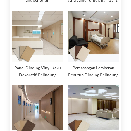
antibenturan
Anti Jamur untuk Bangsal &
Koridor Rumah Sakit
Panel Dinding Vinyl Kaku
Pemasangan Lembaran
Dekoratif, Pelindung
Penutup Dinding Pelindung
Dinding Tugas Berat,
Dinding Kaku
Higienis untuk Rumah Sakit,
Warna Kayu