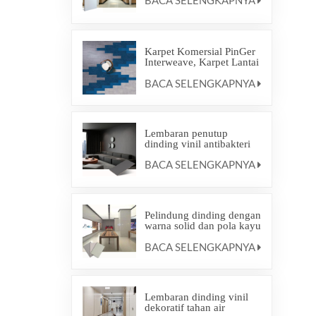
BACA SELENGKAPNYA
Karpet Komersial PinGer
Interweave, Karpet Lantai
Ramah Lingkungan,
BACA SELENGKAPNYA
Karpet Ubin Interlocking
Lembaran penutup
dinding vinil antibakteri
BACA SELENGKAPNYA
Pelindung dinding dengan
warna solid dan pola kayu
imitasi
BACA SELENGKAPNYA
Lembaran dinding vinil
dekoratif tahan air