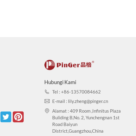
Hubungi Kami
Tel : +86-13570084662
E-mail : lily.zheng@pinger.cn
Alamat : 409 Room ,Infinitus Plaza
Buliding B,No. 2, Yunchengnan 1st
Road Baiyun
District,Guangzhou,China