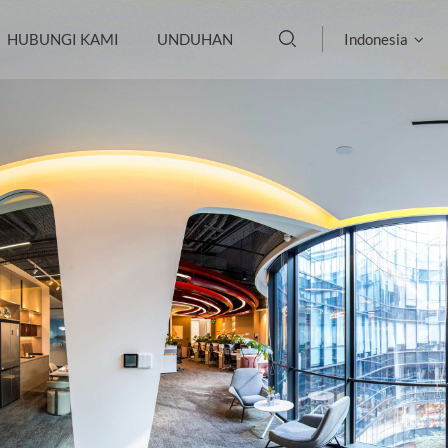
HUBUNGI KAMI
UNDUHAN
Indonesia
English
français
Deutsch
русский
italiano
español
português
العربية