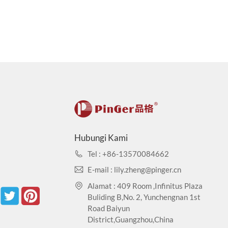
Hubungi Kami
Tel : +86-13570084662
E-mail : lily.zheng@pinger.cn
Alamat : 409 Room ,Infinitus Plaza
Buliding B,No. 2, Yunchengnan 1st
Road Baiyun
District,Guangzhou,China