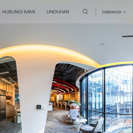
HUBUNGI KAMI
UNDUHAN
Indonesia
English
français
Deutsch
русский
italiano
español
português
العربية