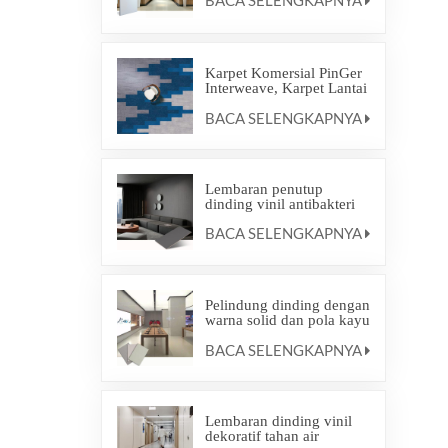
BACA SELENGKAPNYA
Karpet Komersial PinGer
Interweave, Karpet Lantai
Ramah Lingkungan,
BACA SELENGKAPNYA
Karpet Ubin Interlocking
Lembaran penutup
dinding vinil antibakteri
BACA SELENGKAPNYA
Pelindung dinding dengan
warna solid dan pola kayu
imitasi
BACA SELENGKAPNYA
Lembaran dinding vinil
dekoratif tahan air