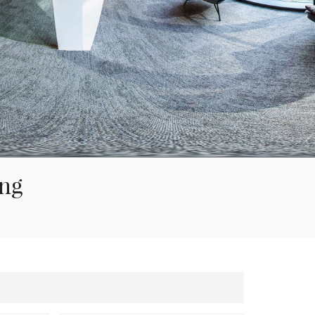
한국의
Tiếng việt
Indonesia
中文
ing