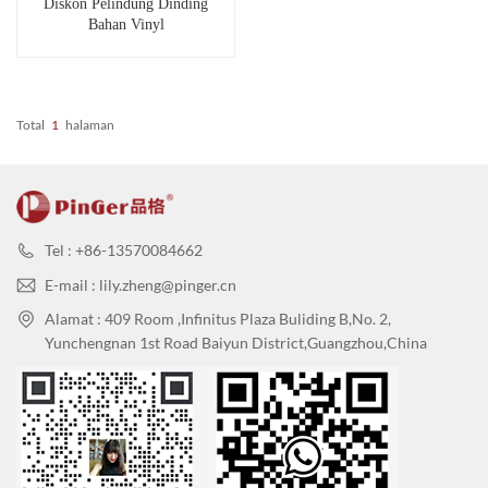
Diskon Pelindung Dinding
Bahan Vinyl
Total
1
Halaman
Tel : +86-13570084662
E-mail : lily.zheng@pinger.cn
Alamat : 409 Room ,Infinitus Plaza Buliding B,No. 2,
Yunchengnan 1st Road Baiyun District,Guangzhou,China